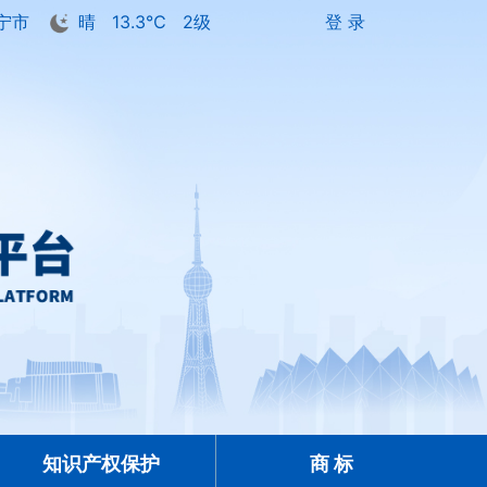
宁市
晴
13.3℃
2级
登 录
知识产权保护
商 标